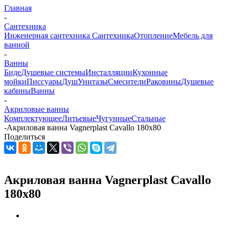
Главная
-
Сантехника
Инженерная сантехника
Сантехника
Отопление
Мебель для
ванной
-
Ванны
Биде
Душевые системы
Инсталляции
Кухонные
мойки
Писсуары
Душ
Унитазы
Смесители
Раковины
Душевые
кабины
Ванны
-
Акриловые ванны
Комплектующее
Литьевые
Чугунные
Стальные
-
Акриловая ванна Vagnerplast Cavallo 180х80
Поделиться
Акриловая ванна Vagnerplast Cavallo
180х80