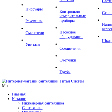
Свет
Писсуары
Контрольно-
Стол
измерительные
приборы
Раковины
Напо
аксес
Насосное
Смесители
оборудование
Шка
Унитазы
Соединения
Счетчики
Трубы
Меню
Главная
Каталог
Инженерная сантехника
Сантехника