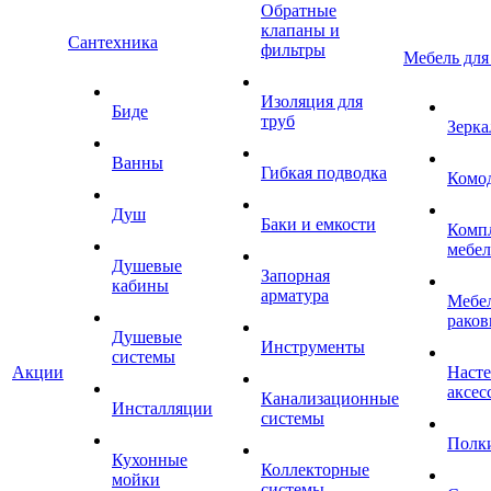
Обратные
клапаны и
Сантехника
фильтры
Мебель для
Изоляция для
Биде
труб
Зерка
Ванны
Гибкая подводка
Комо
Душ
Баки и емкости
Комп
мебе
Душевые
Запорная
кабины
арматура
Мебел
раков
Душевые
Инструменты
системы
Акции
Наст
аксес
Канализационные
Инсталляции
системы
Полк
Кухонные
Коллекторные
мойки
системы