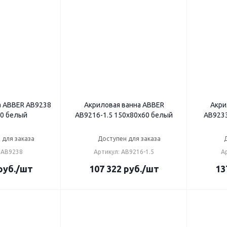
а ABBER AB9238
Акриловая ванна ABBER
Акри
0 белый
AB9216-1.5 150х80х60 белый
AB9233
 для заказа
Доступен для заказа
 AB9238
Артикул: AB9216-1.5
А
руб.
/шт
107 322
руб.
/шт
13