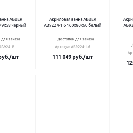
анна ABBER
Акриловая ванна ABBER
Акри
79х58 черный
AB9224-1.6 160х80х60 белый
AB92
 для заказа
Доступен для заказа
 AB9241B
Артикул: AB9224-1.6
Ар
руб.
/шт
111 049
руб.
/шт
12