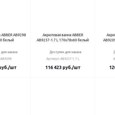
а ABBER AB9298
Акриловая ванна ABBER
Акри
0 белый
AB9257-1.7 L 170х78х60 белый
AB9209
 для заказа
Доступен для заказа
 AB9298
Артикул: AB9257-1.7 L
А
руб.
/шт
116 423
руб.
/шт
12