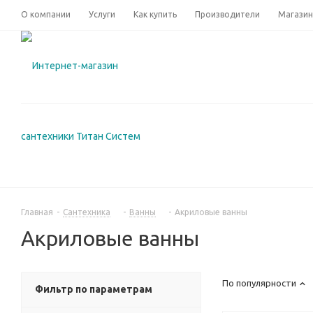
О компании
Услуги
Как купить
Производители
Магази
Главная
-
Сантехника
-
Ванны
-
Акриловые ванны
Акриловые ванны
По популярности
Фильтр по параметрам