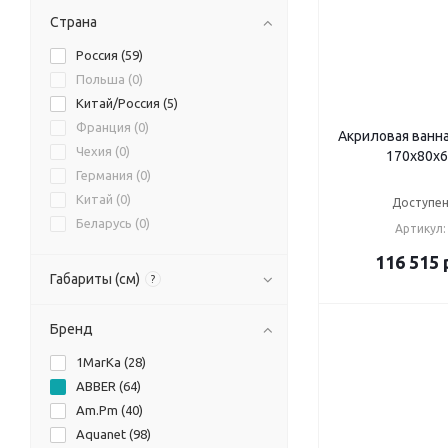
1MarKa (
0
)
Страна
Россия (
59
)
Польша (
0
)
Китай/Россия (
5
)
Франция (
0
)
Акриловая ванн
Чехия (
0
)
170х80х6
Германия (
0
)
Китай (
0
)
Доступен
Беларусь (
0
)
Артикул:
116 515
Габариты (см)
?
Бренд
1MarKa (
28
)
ABBER (
64
)
Am.Pm (
40
)
Aquanet (
98
)