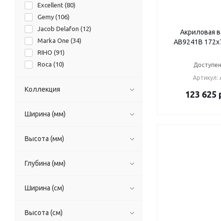
Excellent (
80
)
Gemy (
106
)
Jacob Delafon (
12
)
Акриловая в
Marka One (
34
)
AB9241B 172х
RIHO (
91
)
Roca (
10
)
Доступен
Santek (
21
)
Артикул:
Vagnerplast (
51
)
Коллекция
123 625
Ширина (мм)
Высота (мм)
Глубина (мм)
Ширина (см)
Высота (см)