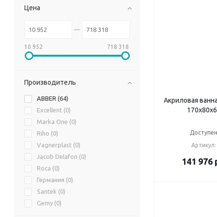
Цена
10 952
718 318
Производитель
ABBER (
64
)
Акриловая ванн
170х80х6
Excellent (
0
)
Marka One (
0
)
Доступен
Riho (
0
)
Vagnerplast (
0
)
Артикул:
Jacob Delafon (
0
)
141 976
Roca (
0
)
Германия (
0
)
Santek (
0
)
Gemy (
0
)
Aquanet (
0
)