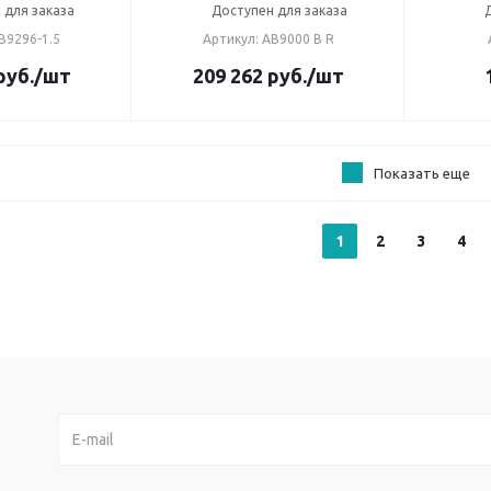
 для заказа
Доступен для заказа
B9296-1.5
Артикул: AB9000 B R
руб.
/шт
209 262
руб.
/шт
Показать еще
1
2
3
4