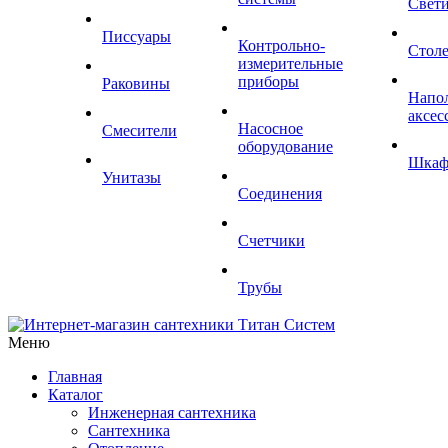
Свет
Писсуары
Контрольно-
Стол
измерительные
приборы
Раковины
Напо
аксес
Насосное
Смесители
оборудование
Шка
Унитазы
Соединения
Счетчики
Трубы
Меню
Главная
Каталог
Инженерная сантехника
Сантехника