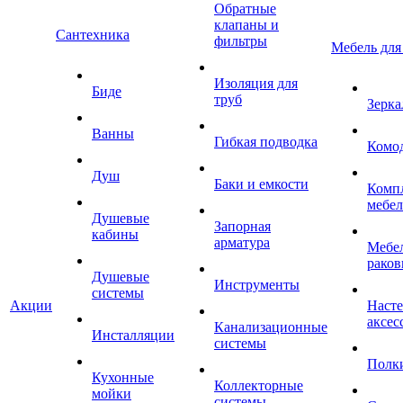
Обратные
клапаны и
Сантехника
фильтры
Мебель для
Изоляция для
Биде
труб
Зерка
Ванны
Гибкая подводка
Комо
Душ
Баки и емкости
Комп
мебе
Душевые
Запорная
кабины
арматура
Мебел
раков
Душевые
Инструменты
системы
Акции
Наст
аксес
Канализационные
Инсталляции
системы
Полк
Кухонные
Коллекторные
мойки
системы