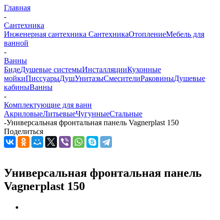
Главная
-
Сантехника
Инженерная сантехника
Сантехника
Отопление
Мебель для
ванной
-
Ванны
Биде
Душевые системы
Инсталляции
Кухонные
мойки
Писсуары
Душ
Унитазы
Смесители
Раковины
Душевые
кабины
Ванны
-
Комплектующие для ванн
Акриловые
Литьевые
Чугунные
Стальные
-
Универсальная фронтальная панель Vagnerplast 150
Поделиться
Универсальная фронтальная панель
Vagnerplast 150