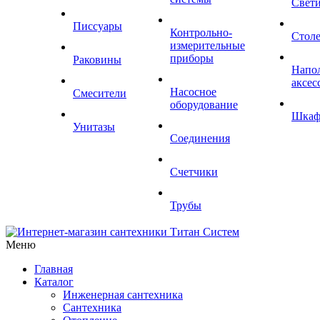
Свет
Писсуары
Контрольно-
Стол
измерительные
приборы
Раковины
Напо
аксес
Насосное
Смесители
оборудование
Шка
Унитазы
Соединения
Счетчики
Трубы
Меню
Главная
Каталог
Инженерная сантехника
Сантехника