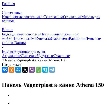
Главная
-
Сантехника
Инженерная сантехника
Сантехника
Отопление
Мебель для
ванной
-
Ванны
Биде
Душевые системы
Инсталляции
Кухонные
мойки
Писсуары
Душ
Унитазы
Смесители
Раковины
Душевые
кабины
Ванны
-
Комплектующие для ванн
Акриловые
Литьевые
Чугунные
Стальные
-
Панель Vagnerplast к ванне Athena 150
Поделиться
Панель Vagnerplast к ванне Athena 150