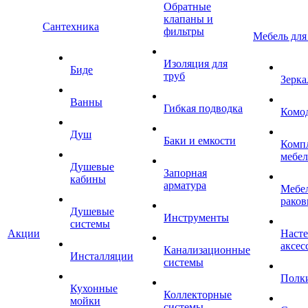
Обратные
клапаны и
Сантехника
фильтры
Мебель для
Изоляция для
Биде
труб
Зерка
Ванны
Гибкая подводка
Комо
Душ
Баки и емкости
Комп
мебе
Душевые
Запорная
кабины
арматура
Мебел
раков
Душевые
Инструменты
системы
Акции
Наст
аксес
Канализационные
Инсталляции
системы
Полк
Кухонные
Коллекторные
мойки
системы