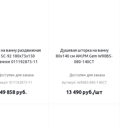
 на ванну раздвижная
Душевая шторка на ванну
SC-92 180х75х150
80х140 см AM.PM Gem W90BS-
ачное 011192875-11
080-140CT
Доступен для заказа
Доступен для заказа
икул: 011192875-11
Артикул: W90BS-080-140CT
49 858
руб.
13 490
руб.
/шт