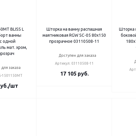
0MT BLISS L
Шторка на ванну распашная
Шторка 
борт ванны
маятниковая RGW SC-05 80х150
боково
с одной
прозрачное 03110508-11
180х
ь мат. хром,
прозрач
Доступен для заказа
Артикул: 03110508-11
 для заказа
Арт
17 105
руб.
S-1501150MT
уб.
/шт