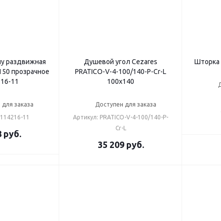
ну раздвижная
Душевой угол Cezares
Шторка 
150 прозрачное
PRATICO-V-4-100/140-P-Cr-L
16-11
100x140
 для заказа
Доступен для заказа
4114216-11
Артикул: PRATICO-V-4-100/140-P-
Cr-L
8
руб.
35 209
руб.