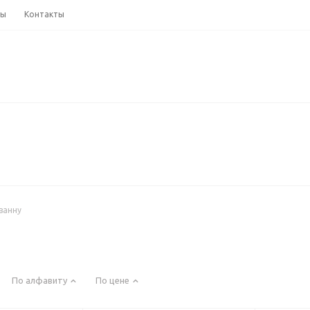
ны
Контакты
ванну
По алфавиту
По цене