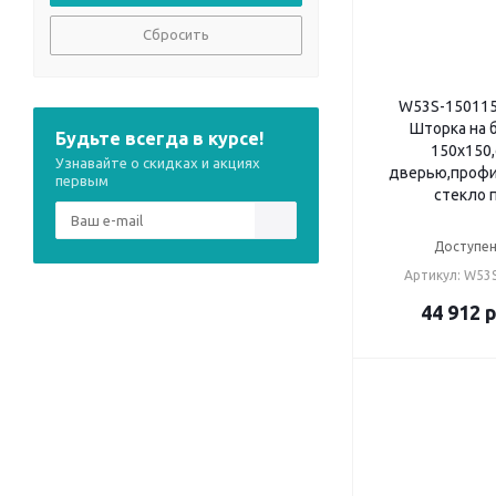
Сбросить
W53S-150115
Шторка на 
Будьте всегда в курсе!
150x150,
Узнавайте о скидках и акциях
дверью,профил
первым
стекло 
Доступен
Артикул: W53
44 912
р