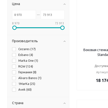
Цена
8 970
73 913
Производитель
Cezares (
17
)
Боковая стенка
Standa
Esbano (
4
)
Marka One (
1
)
Доступен
RGW (
124
)
Германия (
8
)
Артикул
Alvaro Banos (
1
)
18 17
1MarKa (
25
)
Avek (
60
)
Страна