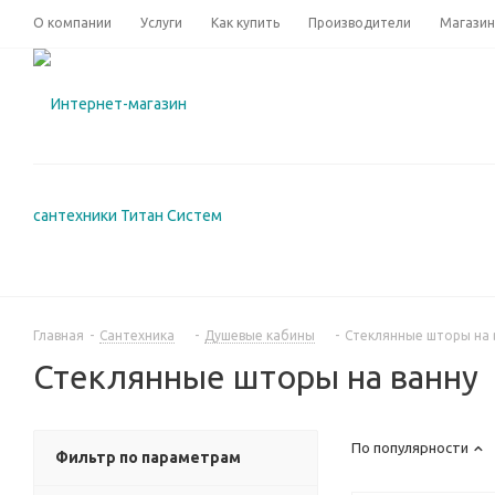
О компании
Услуги
Как купить
Производители
Магази
Главная
-
Сантехника
-
Душевые кабины
-
Стеклянные шторы на 
Стеклянные шторы на ванну
По популярности
Фильтр по параметрам