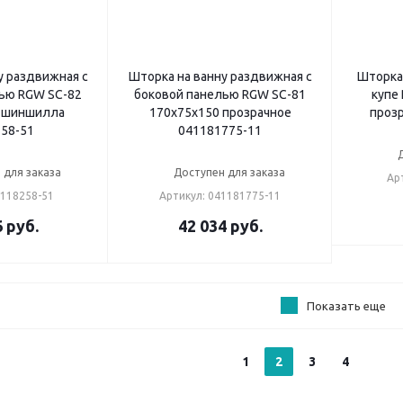
у раздвижная с
Шторка на ванну раздвижная с
Шторка
ью RGW SC-82
боковой панелью RGW SC-81
купе
 шиншилла
170х75х150 прозрачное
проз
58-51
041181775-11
 для заказа
Доступен для заказа
Ар
4118258-51
Артикул: 041181775-11
6
руб.
42 034
руб.
Показать еще
1
2
3
4